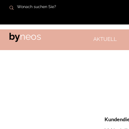
by
neos
AKTUELL
Kundendie