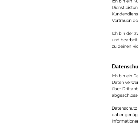
Ich bin ein 
Dienstleistu
Kundendienst
Vertrauen de
Ich bin der 
und bearbeit
zu deinen Ric
Datenschu
Ich bin ein 
Daten verwen
über Drittanb
abgeschlosse
Datenschutz 
daher genüge
Informatione