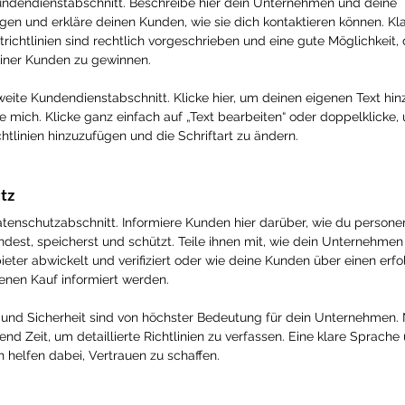
Kundendienstabschnitt. Beschreibe hier dein Unternehmen und deine
ngen und erkläre deinen Kunden, wie sie dich kontaktieren können. Kl
richtlinien sind rechtlich vorgeschrieben und eine gute Möglichkeit,
iner Kunden zu gewinnen.
zweite Kundendienstabschnitt. Klicke hier, um deinen eigenen Text hi
e mich. Klicke ganz einfach auf „Text bearbeiten“ oder doppelklicke,
htlinien hinzuzufügen und die Schriftart zu ändern.
tz
Datenschutzabschnitt. Informiere Kunden hier darüber, wie du perso
dest, speicherst und schützt. Teile ihnen mit, wie dein Unternehme
ieter abwickelt und verifiziert oder wie deine Kunden über einen erfo
nen Kauf informiert werden.
und Sicherheit sind von höchster Bedeutung für dein Unternehmen.
nd Zeit, um detaillierte Richtlinien zu verfassen. Eine klare Sprache
n helfen dabei, Vertrauen zu schaffen.