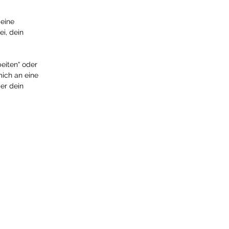
deine
i, dein
beiten“ oder
mich an eine
ber dein