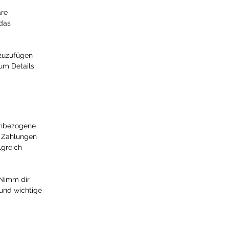
are
 das
nzuzufügen
 um Details
nenbezogene
n Zahlungen
lgreich
 Nimm dir
 und wichtige