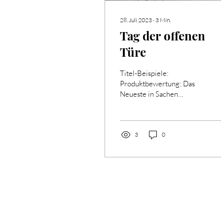
28. Juli 2023
∙
3
Min.
Tag der offenen
Türe
Titel-Beispiele:
Produktbewertung: Das
Neueste in Sachen
kabellose Kopfhörer.
Oder: Das erschwingliche
Babybett, das alle
werdenden...
3
0