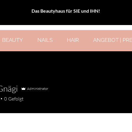
Das Beautyhaus für SIE und IHN!
BEAUTY
NAILS
HAIR
ANGEBOT | PRE
Gnägi
Administrator
gi
0
Gefolgt